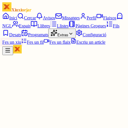
Xiuxiuejar
Inici
Cercar
Avisos
Missatges
Perfil
Flaixos
NGL
Espais
Llibres
Llistes
Pàgines Grogues
Fils
Desats
Programats
Configuració
Extras
Fes un xiu
Fes un fil
Fes un flaix
Escriu un article
Xiu
Ivan
@
ivanloga
M'has enxampat, cachis.