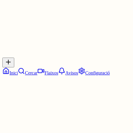
3 juny
0
0
0
0
Inicia sessió
per respondre a aquest xiu.
Respostes
No hi ha respostes encara. Sigues el primer a respondre!
Inici
Cercar
Flaixos
Avisos
Configuració