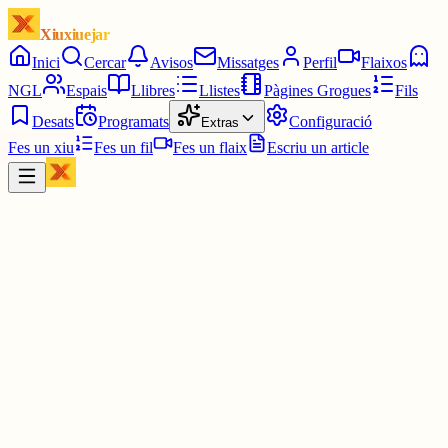
Xiuxiuejar
Inici
Cercar
Avisos
Missatges
Perfil
Flaixos
NGL
Espais
Llibres
Llistes
Pàgines Grogues
Fils
Desats
Programats
Configuració
Extras
Fes un xiu
Fes un fil
Fes un flaix
Escriu un article
Xiu
Carina Agustín
@
carineta
🎯 4/6
⏳ 01:45