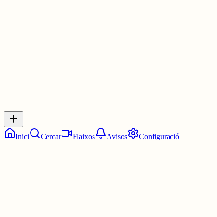
Les 2:00. Les dues en punt.
1 jul.
0
0
0
0
Inicia sessió
per respondre a aquest xiu.
Respostes
No hi ha respostes encara. Sigues el primer a respondre!
Inici
Cercar
Flaixos
Avisos
Configuració