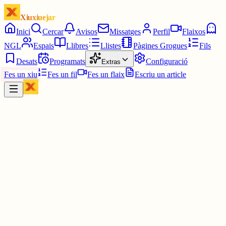
Xiuxiuejar
Inici
Cercar
Avisos
Missatges
Perfil
Flaixos
NGL
Espais
Llibres
Llistes
Pàgines Grogues
Fils
Desats
Programats
Configuració
Extras
Fes un xiu
Fes un fil
Fes un flaix
Escriu un article
Xiu
Lluís Barberà i Guillem
@
lluisbarbera
"Fer valença".