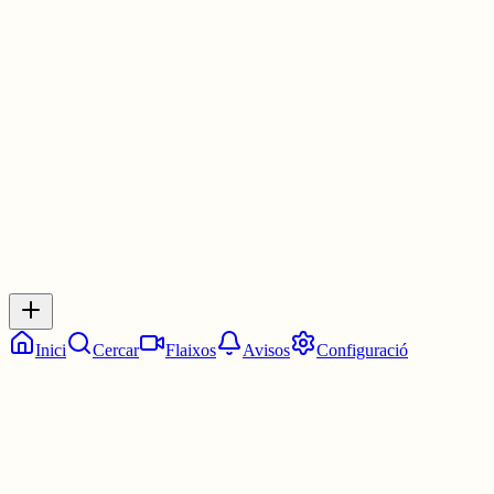
Fer costat, donar suport.
#cordómatriarcal
2 juny
0
0
0
0
Inicia sessió
per respondre a aquest xiu.
Respostes
No hi ha respostes encara. Sigues el primer a respondre!
Inici
Cercar
Flaixos
Avisos
Configuració