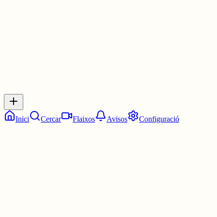
30 juny
0
0
0
0
Inicia sessió
per respondre a aquest xiu.
Respostes
No hi ha respostes encara. Sigues el primer a respondre!
Inici
Cercar
Flaixos
Avisos
Configuració