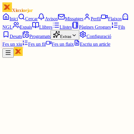
Xiuxiuejar
Inici
Cercar
Avisos
Missatges
Perfil
Flaixos
NGL
Espais
Llibres
Llistes
Pàgines Grogues
Fils
Desats
Programats
Configuració
Extras
Fes un xiu
Fes un fil
Fes un flaix
Escriu un article
Xiu
Pau
@
pauavegades
PORFA QUE HO FACI REAL