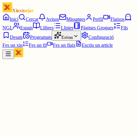
Xiuxiuejar
Inici
Cercar
Avisos
Missatges
Perfil
Flaixos
NGL
Espais
Llibres
Llistes
Pàgines Grogues
Fils
Desats
Programats
Configuració
Extras
Fes un xiu
Fes un fil
Fes un flaix
Escriu un article
Xiu
Llorenç
@
llorens
B. Fàcil