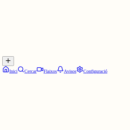
30 juny
0
0
0
0
Inicia sessió
per respondre a aquest xiu.
Respostes
No hi ha respostes encara. Sigues el primer a respondre!
Inici
Cercar
Flaixos
Avisos
Configuració