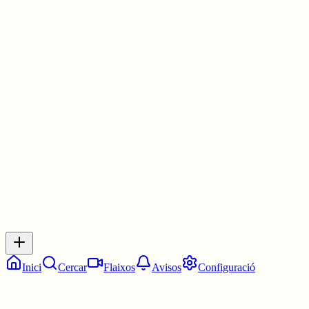
VOLEM LA INDEPENDÈNCIA.
📅 10 juny
📍 Sagrada Família
🕙 18 h
3 juny
0
0
0
0
Inicia sessió
per respondre a aquest xiu.
Respostes
No hi ha respostes encara. Sigues el primer a respondre!
Inici
Cercar
Flaixos
Avisos
Configuració