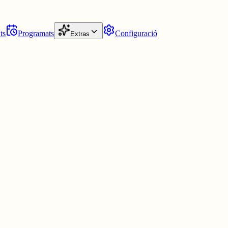
ts
Programats
Configuració
Extras