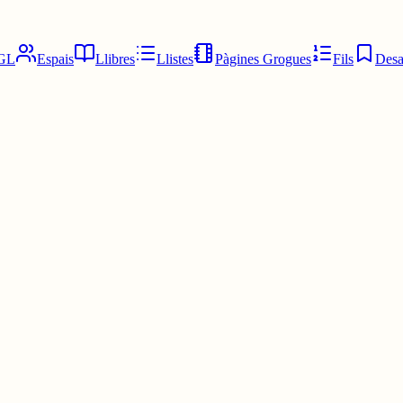
GL
Espais
Llibres
Llistes
Pàgines Grogues
Fils
Desa