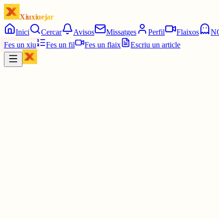
Xiuxiuejar
Inici
Cercar
Avisos
Missatges
Perfil
Flaixos
N
Fes un xiu
Fes un fil
Fes un flaix
Escriu un article
Xiu
Assemblea Nacional Catalana
@
assemblea
⬛️⬜️ Que ho sàpiga el Papa i que ho vegi el món.
A Catalunya, en català!
Vine amb l'estelada!