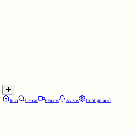
20:00 a 00:00 i no m'ha deixat dient que "l'hora obertura ha de ser
anterior a la de tancament". Entenc el perquè d'aquest avís, però n
permet l'implementació de locals que comencin de nit i acabin de
matinada. Gràcies per la feinada.
1 jul.
0
0
0
0
Inicia sessió
per respondre a aquest xiu.
Respostes
No hi ha respostes encara. Sigues el primer a respondre!
Inici
Cercar
Flaixos
Avisos
Configuració