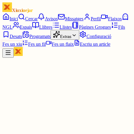
Xiuxiuejar
Inici
Cercar
Avisos
Missatges
Perfil
Flaixos
NGL
Espais
Llibres
Llistes
Pàgines Grogues
Fils
Desats
Programats
Configuració
Extras
Fes un xiu
Fes un fil
Fes un flaix
Escriu un article
Xiu
Oriolus
@
oriolus
Les pàgines grogues no permetes publicar establiments amb horari
nocturns de matinada. He volgut posar que un establiment obre de