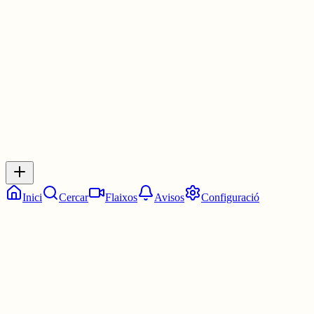
Kemuri, que m'ha cridat l'atenció, però poquet més.
2 juny
0
0
0
0
Inicia sessió
per respondre a aquest xiu.
Respostes
No hi ha respostes encara. Sigues el primer a respondre!
Inici
Cercar
Flaixos
Avisos
Configuració