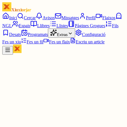
Xiuxiuejar
Inici
Cercar
Avisos
Missatges
Perfil
Flaixos
NGL
Espais
Llibres
Llistes
Pàgines Grogues
Fils
Desats
Programats
Configuració
Extras
Fes un xiu
Fes un fil
Fes un flaix
Escriu un article
Xiu
XBLOYT
@
xbloyt
Bastant meh l'State of Play, sincerament.
Em quedo sobretot amb el Rayman, que té pintassa, i amb el