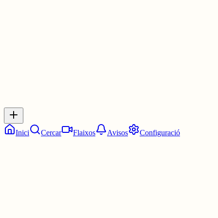
3 juny
0
0
0
0
Inicia sessió
per respondre a aquest xiu.
Respostes
No hi ha respostes encara. Sigues el primer a respondre!
Inici
Cercar
Flaixos
Avisos
Configuració