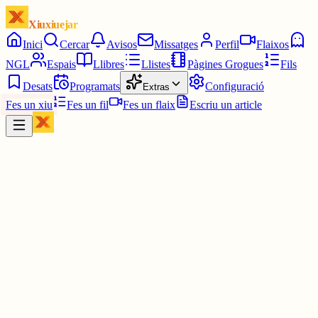
Xiuxiuejar
Inici
Cercar
Avisos
Missatges
Perfil
Flaixos
NGL
Espais
Llibres
Llistes
Pàgines Grogues
Fils
Desats
Programats
Configuració
Extras
Fes un xiu
Fes un fil
Fes un flaix
Escriu un article
Xiu
Pingüí Motoserra 🐧🚭
@
pinguimotoserra
Quan dius que ets la Celestina de xiuxiuejar què vols dir
exactament?