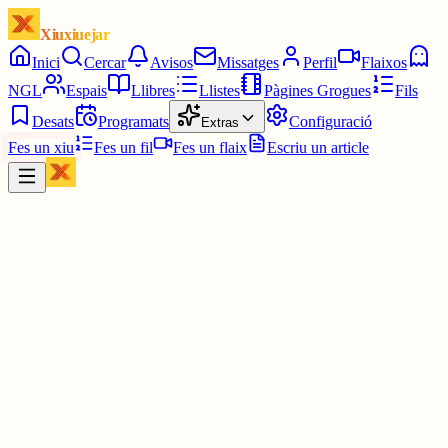
Xiuxiuejar
Inici
Cercar
Avisos
Missatges
Perfil
Flaixos
NGL
Espais
Llibres
Llistes
Pàgines Grogues
Fils
Desats
Programats
Configuració
Extras
Fes un xiu
Fes un fil
Fes un flaix
Escriu un article
Xiu
Joan
@
joandelatitagran
Tot Catalunya és ple de botiflers. Són una vergonya.