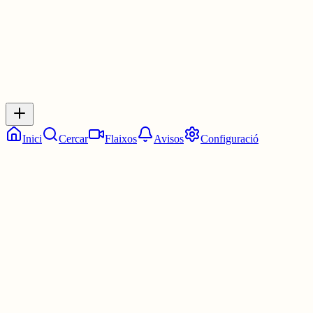
0
Inicia sessió
per respondre a aquest xiu.
Respostes
No hi ha respostes encara. Sigues el primer a respondre!
Inici
Cercar
Flaixos
Avisos
Configuració