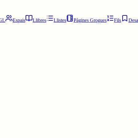
GL
Espais
Llibres
Llistes
Pàgines Grogues
Fils
Desa