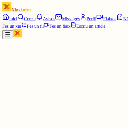
Xiuxiuejar
Inici
Cercar
Avisos
Missatges
Perfil
Flaixos
N
Fes un xiu
Fes un fil
Fes un flaix
Escriu un article
Xiu
Oriolus
@
oriolus
🫂
30 juny
0
0
0