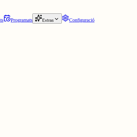
ts
Programats
Configuració
Extras