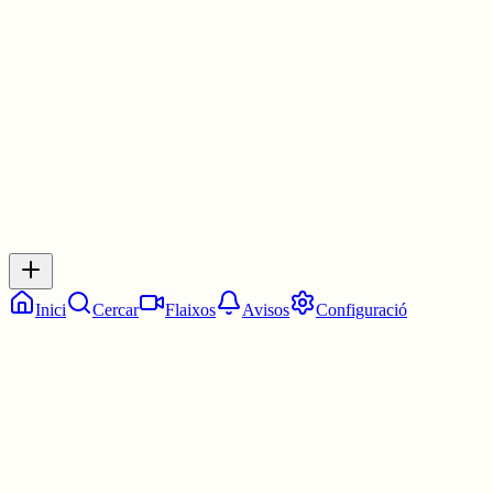
després que Stalin es fes secretari del partit comunista.
3 juny
0
0
0
0
Inicia sessió
per respondre a aquest xiu.
Respostes
No hi ha respostes encara. Sigues el primer a respondre!
Inici
Cercar
Flaixos
Avisos
Configuració