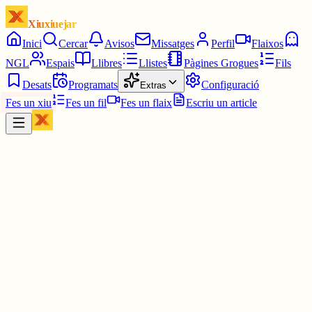
Xiuxiuejar
Inici
Cercar
Avisos
Missatges
Perfil
Flaixos
NGL
Espais
Llibres
Llistes
Pàgines Grogues
Fils
Desats
Programats
Configuració
Extras
Fes un xiu
Fes un fil
Fes un flaix
Escriu un article
Xiu
Miquel Parera Fernández
@
mikil54
La cançó canvia molt de significat si penses que la canten a un
"ruso" i no a la Rossó. No sé si és cert però la cançó va sortir