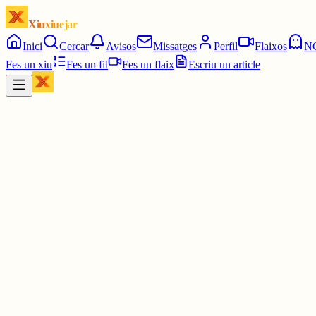
Xiuxiuejar
Inici
Cercar
Avisos
Missatges
Perfil
Flaixos
N
Fes un xiu
Fes un fil
Fes un flaix
Escriu un article
Xiu
diarilaveu.cat
@
diarilaveu
El Recercat País Valencià 2026 se celebra a Oliva aquest cap de s
www.diarilaveu.cat/cultura/el-recer...
3 juny
0
0
0