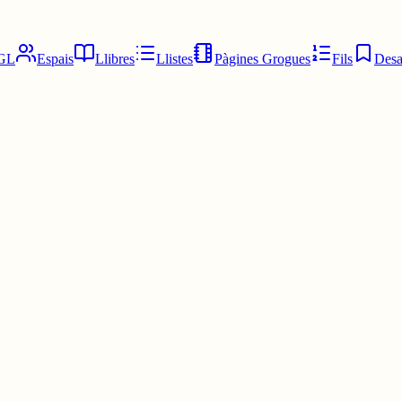
GL
Espais
Llibres
Llistes
Pàgines Grogues
Fils
Desa
etmana