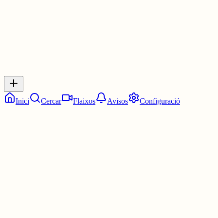
0
Inicia sessió
per respondre a aquest xiu.
Respostes
No hi ha respostes encara. Sigues el primer a respondre!
Inici
Cercar
Flaixos
Avisos
Configuració