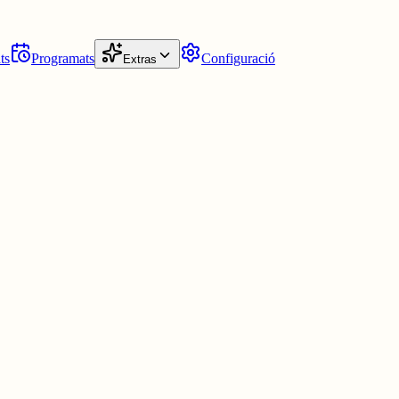
ts
Programats
Configuració
Extras