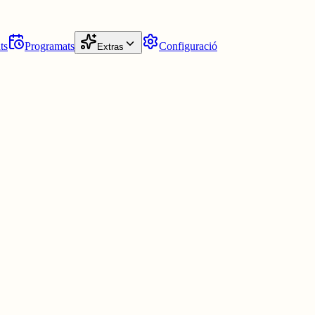
ts
Programats
Configuració
Extras