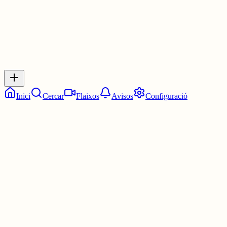
Inicia sessió
per respondre a aquest xiu.
Respostes
No hi ha respostes encara. Sigues el primer a respondre!
Inici
Cercar
Flaixos
Avisos
Configuració