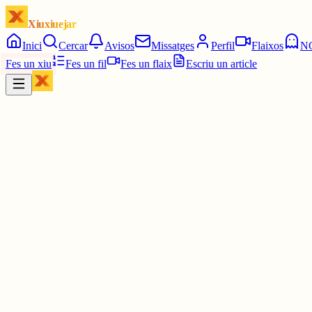
Xiuxiuejar
Inici
Cercar
Avisos
Missatges
Perfil
Flaixos
N
Fes un xiu
Fes un fil
Fes un flaix
Escriu un article
Xiu
Mark
@
mark
A mi em fa un problema si no faig automàtic, m'escriu una notifica
30 juny
0
0
0
0