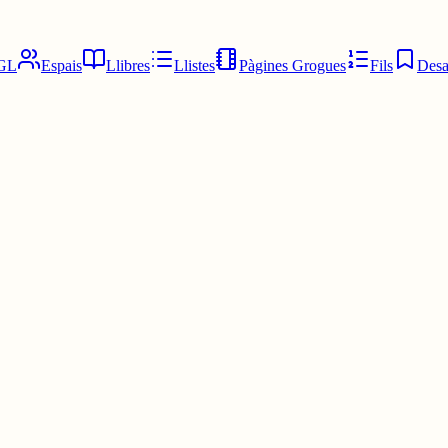
GL
Espais
Llibres
Llistes
Pàgines Grogues
Fils
Desa
ció que cal esborrar a cada vegada.