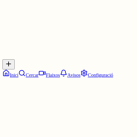
30 juny
0
0
0
0
Inicia sessió
per respondre a aquest xiu.
Respostes
No hi ha respostes encara. Sigues el primer a respondre!
Inici
Cercar
Flaixos
Avisos
Configuració