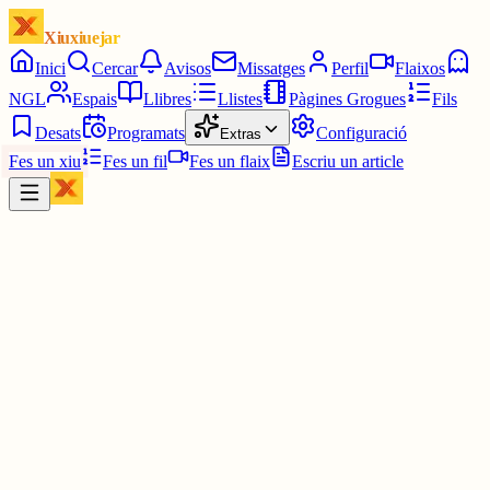
Xiuxiuejar
Inici
Cercar
Avisos
Missatges
Perfil
Flaixos
NGL
Espais
Llibres
Llistes
Pàgines Grogues
Fils
Desats
Programats
Configuració
Extras
Fes un xiu
Fes un fil
Fes un flaix
Escriu un article
Xiu
doncs, queralt
@
queralt
jo li llepo el nas