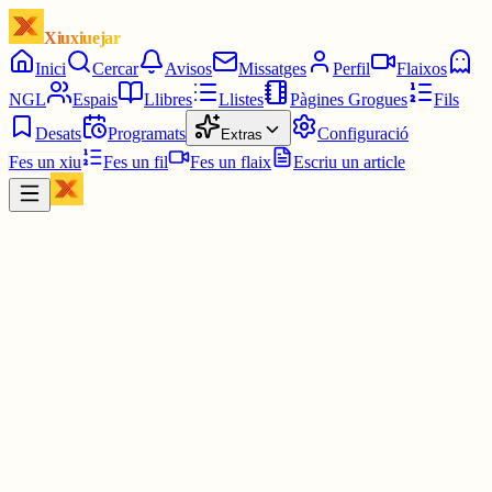
Xiuxiuejar
Inici
Cercar
Avisos
Missatges
Perfil
Flaixos
NGL
Espais
Llibres
Llistes
Pàgines Grogues
Fils
Desats
Programats
Configuració
Extras
Fes un xiu
Fes un fil
Fes un flaix
Escriu un article
Xiu
TheMaxiP4D 💽 Now in MiniDisc
@
themaxip4d
Chi, però tranqui, em van les xones 😂