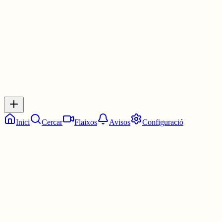
30 juny
0
0
0
0
Inicia sessió
per respondre a aquest xiu.
Respostes
No hi ha respostes encara. Sigues el primer a respondre!
Inici
Cercar
Flaixos
Avisos
Configuració