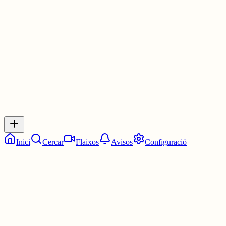
Les 11:45. Tres quarts de dotze.
3 juny
0
0
0
0
Inicia sessió
per respondre a aquest xiu.
Respostes
No hi ha respostes encara. Sigues el primer a respondre!
Inici
Cercar
Flaixos
Avisos
Configuració