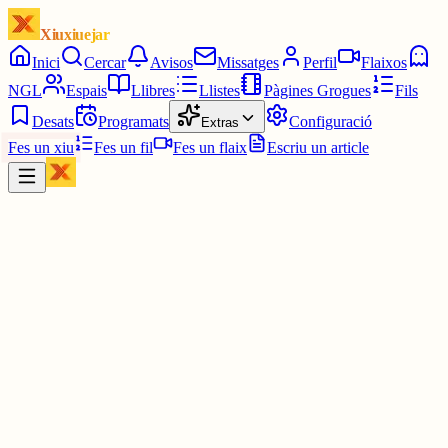
Xiuxiuejar
Inici
Cercar
Avisos
Missatges
Perfil
Flaixos
NGL
Espais
Llibres
Llistes
Pàgines Grogues
Fils
Desats
Programats
Configuració
Extras
Fes un xiu
Fes un fil
Fes un flaix
Escriu un article
Xiu
Campanar
@
campanar
ding ding ding