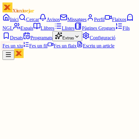
Xiuxiuejar
Inici
Cercar
Avisos
Missatges
Perfil
Flaixos
NGL
Espais
Llibres
Llistes
Pàgines Grogues
Fils
Desats
Programats
Configuració
Extras
Fes un xiu
Fes un fil
Fes un flaix
Escriu un article
Xiu
Oriolus
@
oriolus
Temim pendent publicar aquesta guia, ja la tinc editada, seguramen
la publiqui divendres (en pengem una per dia).