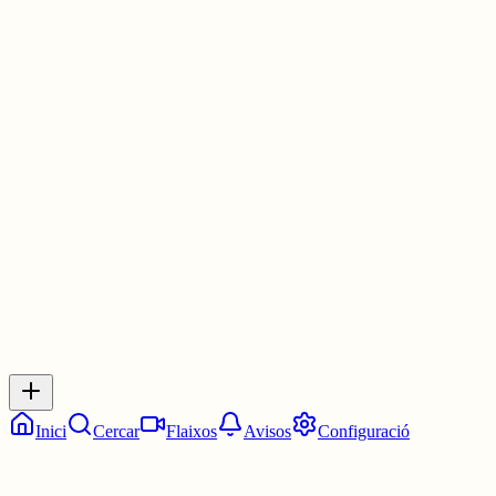
Dit ràpid seria anant al teu perfil (toca la teva imatge) i un cop allà
prem "Editar perfil", seguidament en la part inferior podras escollir
la teva comarca o posar-ne més d'una escrivint manualment.
Repetiexo divendre publicaré la guia editada i fàcil d'entendre,
dispensa l'espera.
2 juny
0
0
0
0
Inicia sessió
per respondre a aquest xiu.
Respostes
No hi ha respostes encara. Sigues el primer a respondre!
Inici
Cercar
Flaixos
Avisos
Configuració