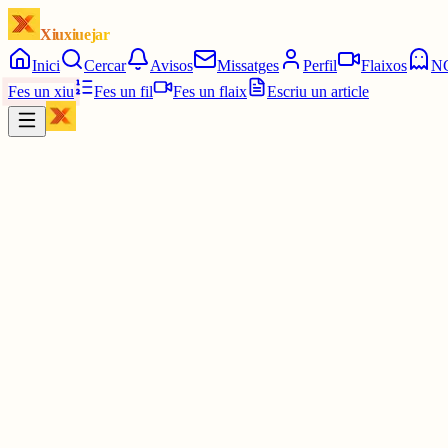
Xiuxiuejar
Inici
Cercar
Avisos
Missatges
Perfil
Flaixos
N
Fes un xiu
Fes un fil
Fes un flaix
Escriu un article
Xiu
Joan Almirall II*II
@
juanal_47
Embolic per l’ús del català en la benedicció de la Torre de Jesús.
www.totbarcelona.cat/societat/papa-...
elmon.cat/politica/la-moncloa-consi...
3 juny