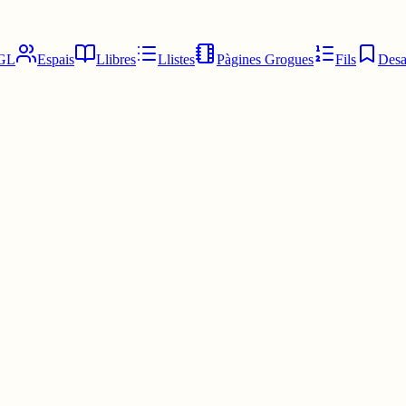
GL
Espais
Llibres
Llistes
Pàgines Grogues
Fils
Desa