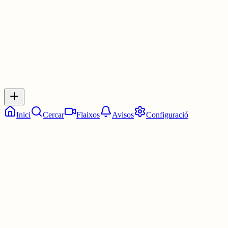
0
0
0
0
Inicia sessió
per respondre a aquest xiu.
Respostes
No hi ha respostes encara. Sigues el primer a respondre!
Inici
Cercar
Flaixos
Avisos
Configuració