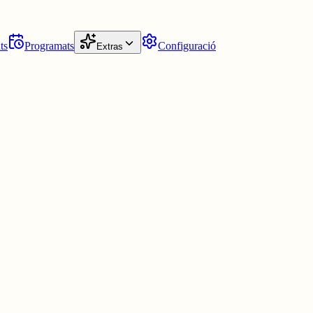
ts
Programats
Configuració
Extras