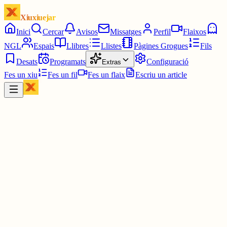
Xiuxiuejar
Inici
Cercar
Avisos
Missatges
Perfil
Flaixos
NGL
Espais
Llibres
Llistes
Pàgines Grogues
Fils
Desats
Programats
Configuració
Extras
Fes un xiu
Fes un fil
Fes un flaix
Escriu un article
Xiu
RiTA
@
rita
De mare en tenim gairebé tots. D'àvia, molts també.
Des de quan hem normalitzat que fer malament les coses sigui