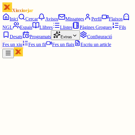
Xiuxiuejar
Inici
Cercar
Avisos
Missatges
Perfil
Flaixos
NGL
Espais
Llibres
Llistes
Pàgines Grogues
Fils
Desats
Programats
Configuració
Extras
Fes un xiu
Fes un fil
Fes un flaix
Escriu un article
Xiu
Cesc Ballester
@
cescballester
Arribe tard pero més val tard que mai