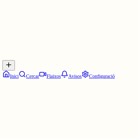
3 juny
0
0
0
0
Inicia sessió
per respondre a aquest xiu.
Respostes
No hi ha respostes encara. Sigues el primer a respondre!
Inici
Cercar
Flaixos
Avisos
Configuració