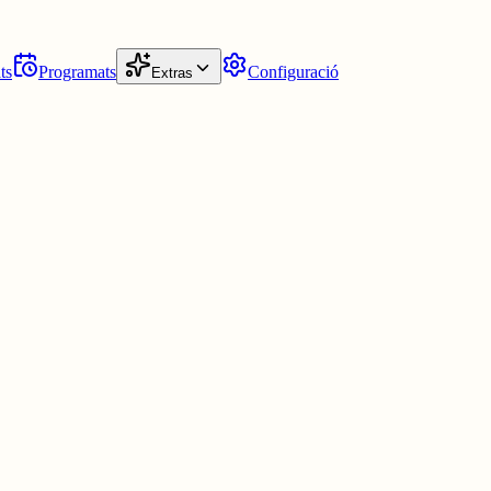
ts
Programats
Configuració
Extras
/noticia/71039/to...
via
@racocatala