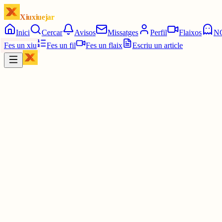
Xiuxiuejar
Inici
Cercar
Avisos
Missatges
Perfil
Flaixos
N
Fes un xiu
Fes un fil
Fes un flaix
Escriu un article
Xiu
Joan Almirall II*II
@
juanal_47
Tots els grups excepte PSC, ERC i Comuns presenten esmena a la 
3 juny
0
0
0
0