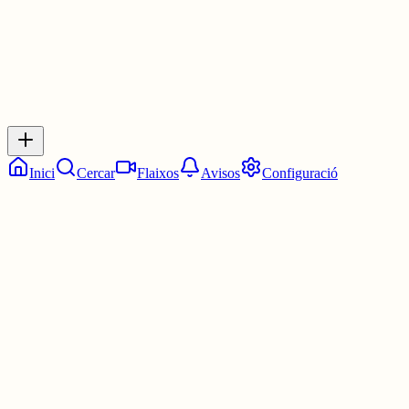
Inicia sessió
per respondre a aquest xiu.
Respostes
No hi ha respostes encara. Sigues el primer a respondre!
Inici
Cercar
Flaixos
Avisos
Configuració