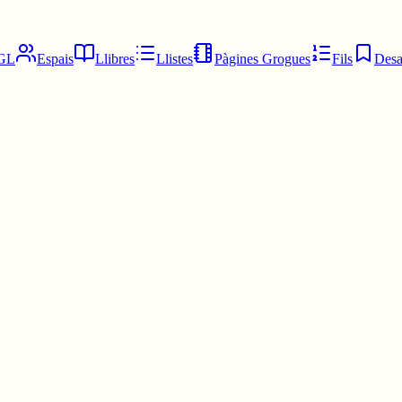
GL
Espais
Llibres
Llistes
Pàgines Grogues
Fils
Desa
totalitat als pressupostos www.racocatala.cat/71039
www.racocatala.cat