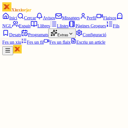
Xiuxiuejar
Inici
Cercar
Avisos
Missatges
Perfil
Flaixos
NGL
Espais
Llibres
Llistes
Pàgines Grogues
Fils
Desats
Programats
Configuració
Extras
Fes un xiu
Fes un fil
Fes un flaix
Escriu un article
Xiu
Oriolus
@
oriolus
Els missatges privats necessiten un rentat de cara... Però no crec q
es faci aviat, ja que som pocs els que els fem servir.🥲