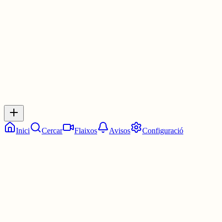
1 jul.
0
0
0
0
Inicia sessió
per respondre a aquest xiu.
Respostes
No hi ha respostes encara. Sigues el primer a respondre!
Inici
Cercar
Flaixos
Avisos
Configuració