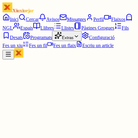
Xiuxiuejar
Inici
Cercar
Avisos
Missatges
Perfil
Flaixos
NGL
Espais
Llibres
Llistes
Pàgines Grogues
Fils
Desats
Programats
Configuració
Extras
Fes un xiu
Fes un fil
Fes un flaix
Escriu un article
Xiu
Oriolus
@
oriolus
Des de l'App estaria bé que si entres dins un xiu i mantens
presionant el text el puguis anar seleccionant per copiar-lo.