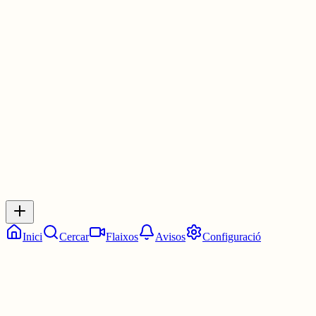
Quan compareixo un xiu pel WhatsApp se'm copia tot el contingut
en format text i després l'enllaç. És molest que funcioni així, perqu
fa l'impressió que jo he escrit el text.
3 juny
0
0
0
0
Inicia sessió
per respondre a aquest xiu.
Respostes
No hi ha respostes encara. Sigues el primer a respondre!
Inici
Cercar
Flaixos
Avisos
Configuració