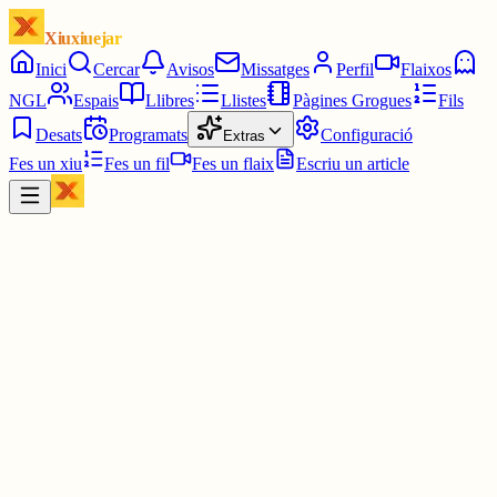
Xiuxiuejar
Inici
Cercar
Avisos
Missatges
Perfil
Flaixos
NGL
Espais
Llibres
Llistes
Pàgines Grogues
Fils
Desats
Programats
Configuració
Extras
Fes un xiu
Fes un fil
Fes un flaix
Escriu un article
Xiu
Jaume
@
samurainegre
SENSE PARAULES!