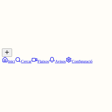
3 juny
0
0
0
0
Inicia sessió
per respondre a aquest xiu.
Respostes
No hi ha respostes encara. Sigues el primer a respondre!
Inici
Cercar
Flaixos
Avisos
Configuració