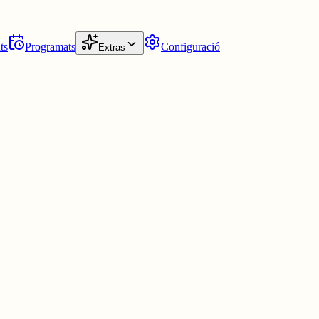
ts
Programats
Configuració
Extras