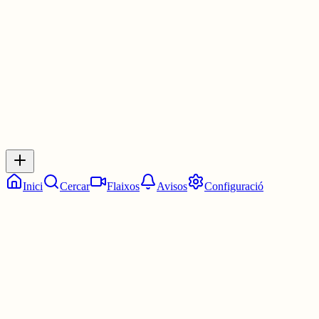
3 juny
0
0
0
0
Inicia sessió
per respondre a aquest xiu.
Respostes
No hi ha respostes encara. Sigues el primer a respondre!
Inici
Cercar
Flaixos
Avisos
Configuració