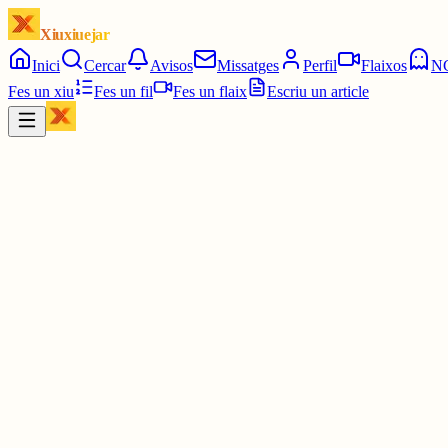
Xiuxiuejar
Inici
Cercar
Avisos
Missatges
Perfil
Flaixos
N
Fes un xiu
Fes un fil
Fes un flaix
Escriu un article
Xiu
Bolo
@
davidfib
Llegeixo en premsa: “Miguel Bosé inicia els tràmits a immigració p
Alçarà la veu pel català?
#miguelbosé