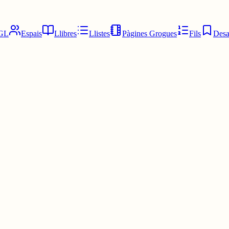
GL
Espais
Llibres
Llistes
Pàgines Grogues
Fils
Desa
er residir a Andorra”.