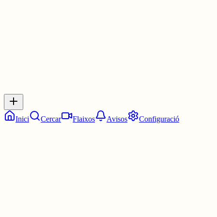
1 jul.
0
0
0
0
Inicia sessió
per respondre a aquest xiu.
Respostes
No hi ha respostes encara. Sigues el primer a respondre!
Inici
Cercar
Flaixos
Avisos
Configuració