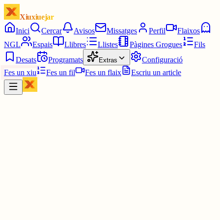
Xiuxiuejar
Inici
Cercar
Avisos
Missatges
Perfil
Flaixos
NGL
Espais
Llibres
Llistes
Pàgines Grogues
Fils
Desats
Programats
Configuració
Extras
Fes un xiu
Fes un fil
Fes un flaix
Escriu un article
Xiu
Gerard1
@
gerardv
Avui fa calor. Deieu alguna cosa?