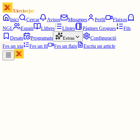
Xiuxiuejar
Inici
Cercar
Avisos
Missatges
Perfil
Flaixos
NGL
Espais
Llibres
Llistes
Pàgines Grogues
Fils
Desats
Programats
Configuració
Extras
Fes un xiu
Fes un fil
Fes un flaix
Escriu un article
Xiu
Montserrat
@
montsin3
Moltes gràcies ‼️ ‼️ 💜