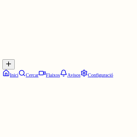
30 juny
0
0
0
0
Inicia sessió
per respondre a aquest xiu.
Respostes
No hi ha respostes encara. Sigues el primer a respondre!
Inici
Cercar
Flaixos
Avisos
Configuració