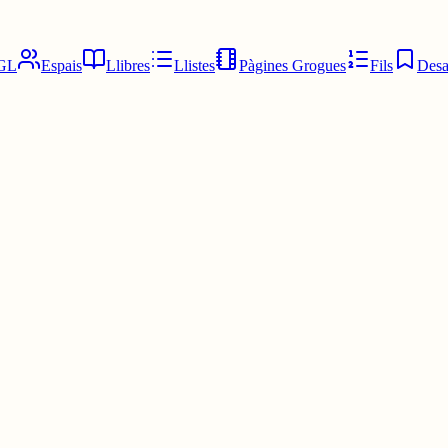
GL
Espais
Llibres
Llistes
Pàgines Grogues
Fils
Desa
 trobriand