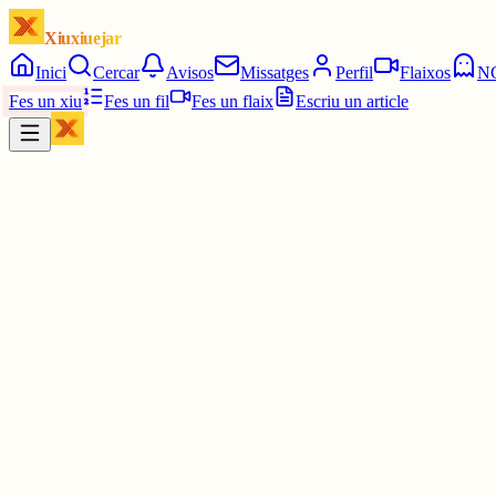
Xiuxiuejar
Inici
Cercar
Avisos
Missatges
Perfil
Flaixos
N
Fes un xiu
Fes un fil
Fes un flaix
Escriu un article
Xiu
doncs, queralt
@
queralt
vale… hear me out en aquesta: malinowski quan va anar a les illes
3 juny
0
0
0
0