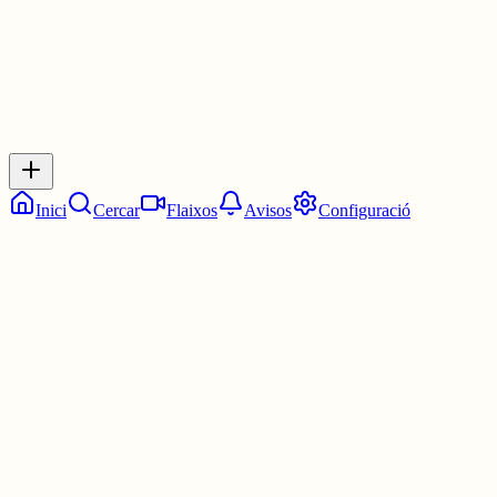
Inicia sessió
per respondre a aquest xiu.
Respostes
No hi ha respostes encara. Sigues el primer a respondre!
Inici
Cercar
Flaixos
Avisos
Configuració