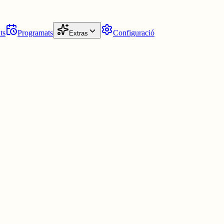
ts
Programats
Configuració
Extras