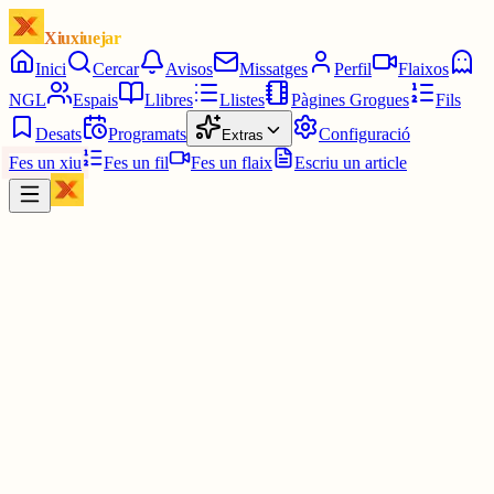
Xiuxiuejar
Inici
Cercar
Avisos
Missatges
Perfil
Flaixos
NGL
Espais
Llibres
Llistes
Pàgines Grogues
Fils
Desats
Programats
Configuració
Extras
Fes un xiu
Fes un fil
Fes un flaix
Escriu un article
Xiu
Campanar
@
campanar
ding ding ding