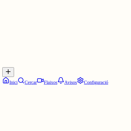
Les 14:45. Tres quarts de tres.
7 juny
0
0
0
0
Inicia sessió
per respondre a aquest xiu.
Respostes
No hi ha respostes encara. Sigues el primer a respondre!
Inici
Cercar
Flaixos
Avisos
Configuració