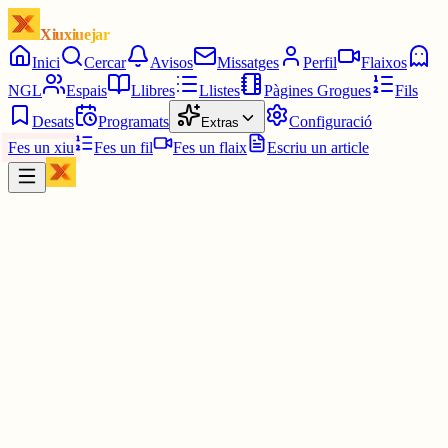
Xiuxiuejar
Inici
Cercar
Avisos
Missatges
Perfil
Flaixos
NGL
Espais
Llibres
Llistes
Pàgines Grogues
Fils
Desats
Programats
Configuració
Extras
Fes un xiu
Fes un fil
Fes un flaix
Escriu un article
Xiu
Telefini
@
telefini
»Escolto les seves converses i estudia els seus gustos, que
memoritzo sense finalitat. Cada vegada que sento la seva veu el m