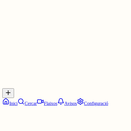
cos es tensa i busca d’on ve.
»Ha aparegut en una infinitat de somnis, tots tan bonics que no
sabria descriure. Ha protagonitzat fantasies nocturnes, però sento 
respecte enorme per ella. Quan passa pel meu costat no puc treure
els ulls de sobre de la seva preciosa figura.
30 juny
0
0
0
0
Inicia sessió
per respondre a aquest xiu.
Respostes
No hi ha respostes encara. Sigues el primer a respondre!
Inici
Cercar
Flaixos
Avisos
Configuració