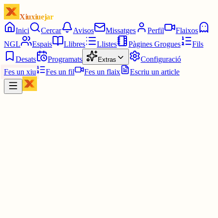
Xiuxiuejar
Inici
Cercar
Avisos
Missatges
Perfil
Flaixos
NGL
Espais
Llibres
Llistes
Pàgines Grogues
Fils
Desats
Programats
Configuració
Extras
Fes un xiu
Fes un fil
Fes un flaix
Escriu un article
Xiu
Pancates x acres masses
@
davidenfiladissa
Jo sóc una lletuga