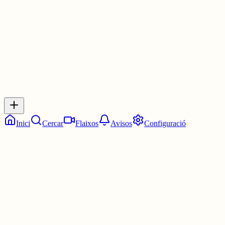
3 juny
0
0
0
0
Inicia sessió
per respondre a aquest xiu.
Respostes
No hi ha respostes encara. Sigues el primer a respondre!
Inici
Cercar
Flaixos
Avisos
Configuració