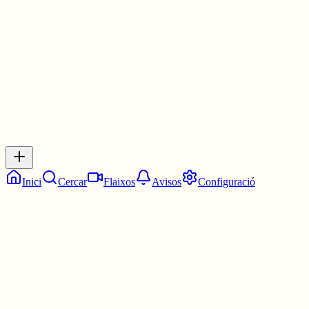
1 jul.
0
0
0
0
Inicia sessió
per respondre a aquest xiu.
Respostes
No hi ha respostes encara. Sigues el primer a respondre!
Inici
Cercar
Flaixos
Avisos
Configuració