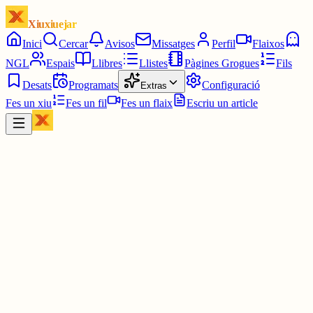
Xiuxiuejar
Inici
Cercar
Avisos
Missatges
Perfil
Flaixos
NGL
Espais
Llibres
Llistes
Pàgines Grogues
Fils
Desats
Programats
Configuració
Extras
Fes un xiu
Fes un fil
Fes un flaix
Escriu un article
Xiu
Jaume Fàbrega
@
jaumo
Si us mengeu la pela de les fruites com prséssecs nectarines,
préssecs plans, etc. renteu-la bé abans