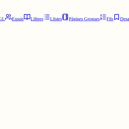
GL
Espais
Llibres
Llistes
Pàgines Grogues
Fils
Desa