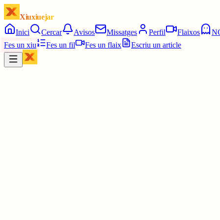
Xiuxiuejar
Inici
Cercar
Avisos
Missatges
Perfil
Flaixos
N
Fes un xiu
Fes un fil
Fes un flaix
Escriu un article
Xiu
txirimiri
@
mireusted
(sembla q està tot bé)
1 jul.
0
0
0
0