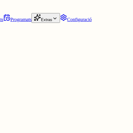
ts
Programats
Configuració
Extras