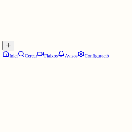
Inicia sessió
per respondre a aquest xiu.
Respostes
No hi ha respostes encara. Sigues el primer a respondre!
Inici
Cercar
Flaixos
Avisos
Configuració