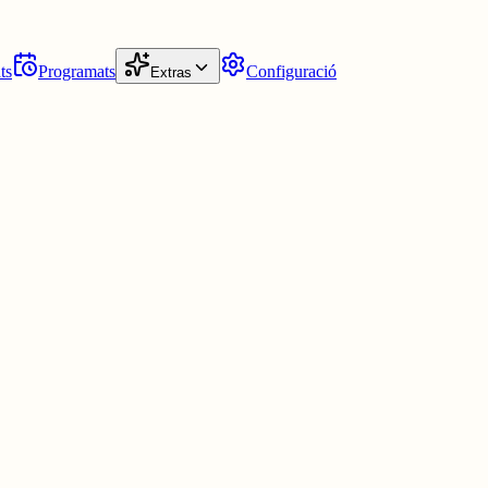
ts
Programats
Configuració
Extras