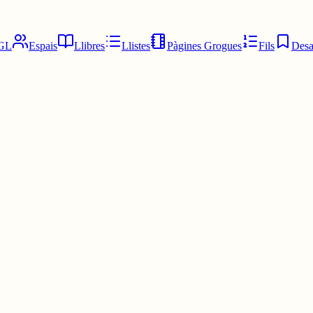
GL
Espais
Llibres
Llistes
Pàgines Grogues
Fils
Desa