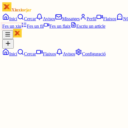
Xiuxiuejar
Inici
Cercar
Avisos
Missatges
Perfil
Flaixos
N
Fes un xiu
Fes un fil
Fes un flaix
Escriu un article
Inici
Cercar
Flaixos
Avisos
Configuració