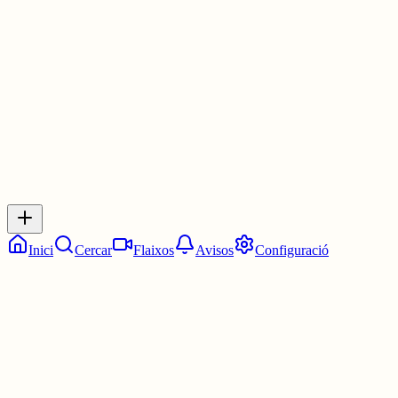
Les 14:00. Les dues en punt.
3 juny
0
0
0
0
Inicia sessió
per respondre a aquest xiu.
Respostes
No hi ha respostes encara. Sigues el primer a respondre!
Inici
Cercar
Flaixos
Avisos
Configuració