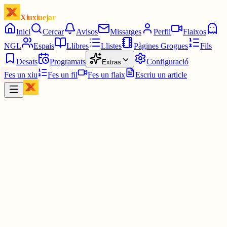
Xiuxiuejar
Inici
Cercar
Avisos
Missatges
Perfil
Flaixos
NGL
Espais
Llibres
Llistes
Pàgines Grogues
Fils
Desats
Programats
Configuració
Extras
Fes un xiu
Fes un fil
Fes un flaix
Escriu un article
Xiu
Campanar
@
campanar
ding ding ding ding DONG DONG