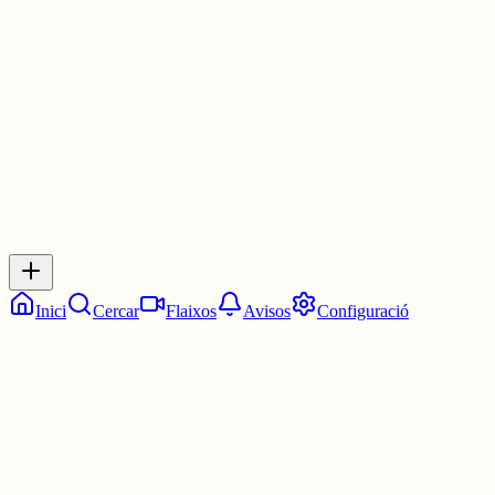
Les 17:45. Tres quarts de sis.
30 juny
0
0
0
0
Inicia sessió
per respondre a aquest xiu.
Respostes
No hi ha respostes encara. Sigues el primer a respondre!
Inici
Cercar
Flaixos
Avisos
Configuració