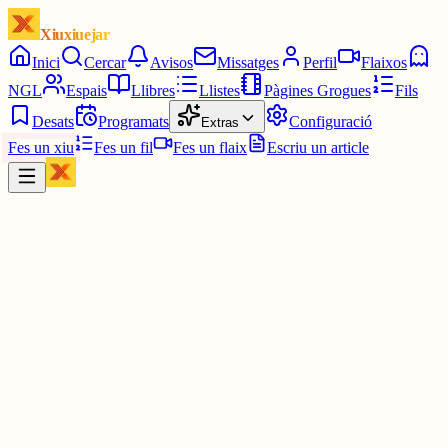
Xiuxiuejar
Inici
Cercar
Avisos
Missatges
Perfil
Flaixos
NGL
Espais
Llibres
Llistes
Pàgines Grogues
Fils
Desats
Programats
Configuració
Extras
Fes un xiu
Fes un fil
Fes un flaix
Escriu un article
Xiu
Campanar
@
campanar
ding ding ding