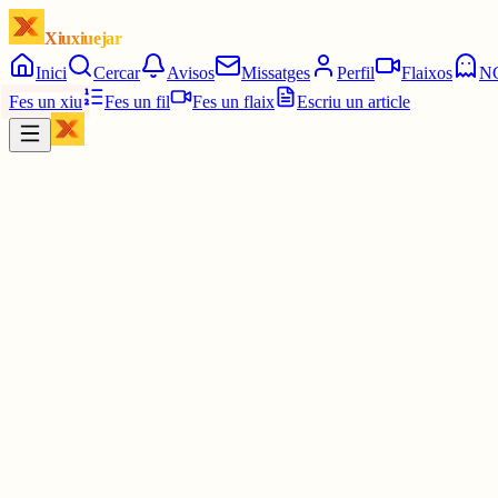
Xiuxiuejar
Inici
Cercar
Avisos
Missatges
Perfil
Flaixos
N
Fes un xiu
Fes un fil
Fes un flaix
Escriu un article
Xiu
Joan
@
joandelatitagran
Has de ser el Puigdemont Lesbiana, t'ho re-xiuxiueja tot 😶
30 juny
0
0
0
0