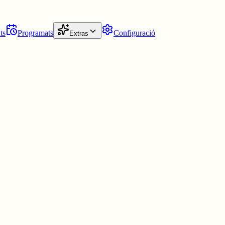
ts
Programats
Configuració
Extras