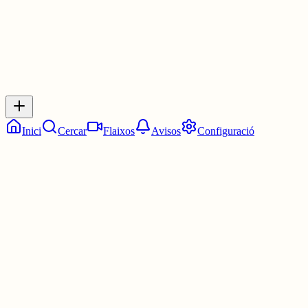
Inicia sessió
per respondre a aquest xiu.
Respostes
No hi ha respostes encara. Sigues el primer a respondre!
Inici
Cercar
Flaixos
Avisos
Configuració