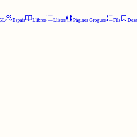
GL
Espais
Llibres
Llistes
Pàgines Grogues
Fils
Desa