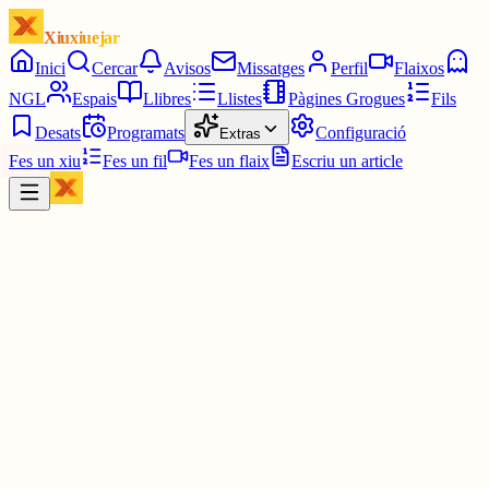
Xiuxiuejar
Inici
Cercar
Avisos
Missatges
Perfil
Flaixos
NGL
Espais
Llibres
Llistes
Pàgines Grogues
Fils
Desats
Programats
Configuració
Extras
Fes un xiu
Fes un fil
Fes un flaix
Escriu un article
Xiu
Pol ★彡
@
pomaol
🗳️ Resultats provisionals consulta docent al meu institut
✅ 0 (0%)