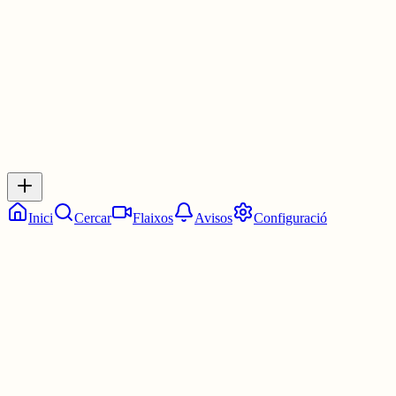
30 juny
0
0
0
0
Inicia sessió
per respondre a aquest xiu.
Respostes
No hi ha respostes encara. Sigues el primer a respondre!
Inici
Cercar
Flaixos
Avisos
Configuració