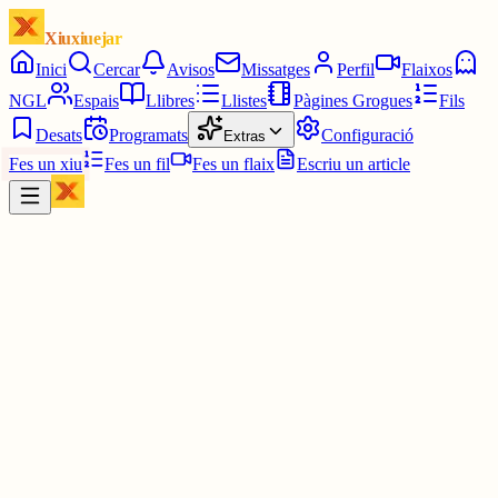
Xiuxiuejar
Inici
Cercar
Avisos
Missatges
Perfil
Flaixos
NGL
Espais
Llibres
Llistes
Pàgines Grogues
Fils
Desats
Programats
Configuració
Extras
Fes un xiu
Fes un fil
Fes un flaix
Escriu un article
Xiu
Pilar
@
pitigui
És increïble com podia tenir tot això dins es seu cap! 😍😍😍