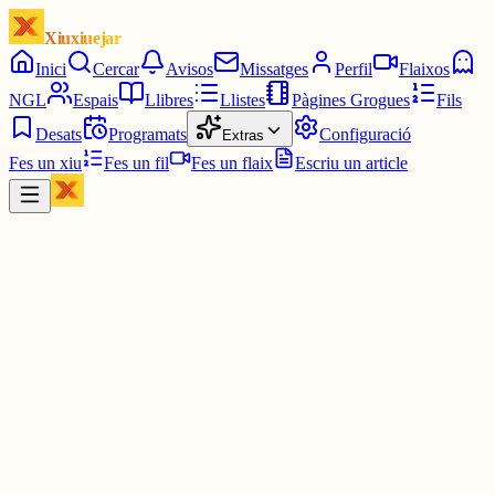
Xiuxiuejar
Inici
Cercar
Avisos
Missatges
Perfil
Flaixos
NGL
Espais
Llibres
Llistes
Pàgines Grogues
Fils
Desats
Programats
Configuració
Extras
Fes un xiu
Fes un fil
Fes un flaix
Escriu un article
Xiu
Ferran PimPam herald de la Katalluna eterna
@
ferranamahshivay
no saps kè dius
jo "mantenir les decisions del poble sobirà"?