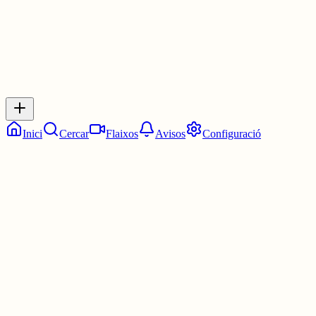
Inicia sessió
per respondre a aquest xiu.
Respostes
No hi ha respostes encara. Sigues el primer a respondre!
Inici
Cercar
Flaixos
Avisos
Configuració