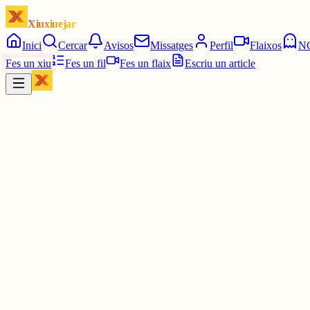
Xiuxiuejar
Inici
Cercar
Avisos
Missatges
Perfil
Flaixos
N
Fes un xiu
Fes un fil
Fes un flaix
Escriu un article
Xiu
Lluna
@
qamar
Calculant que es deuria començar a parlar a partir del llatí vulgar
1 jul.
0
0
0
0