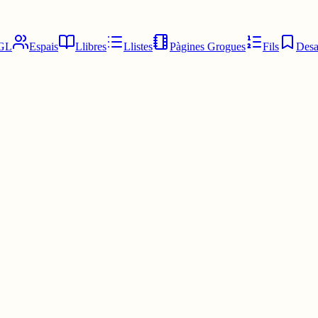
GL
Espais
Llibres
Llistes
Pàgines Grogues
Fils
Desa
, que parlava el poble romà, no vas desencaminat ☺️