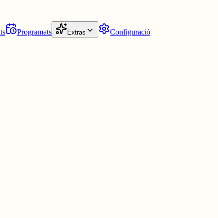
ts
Programats
Configuració
Extras