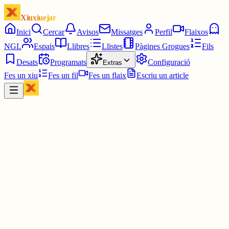
Xiuxiuejar
Inici
Cercar
Avisos
Missatges
Perfil
Flaixos
NGL
Espais
Llibres
Llistes
Pàgines Grogues
Fils
Desats
Programats
Configuració
Extras
Fes un xiu
Fes un fil
Fes un flaix
Escriu un article
Xiu
La Música Amanseix Les Feres
@
lmalf
lamusicaamanseixlesferes.blogspot.c...
Avui dijous, al blog LMALF, parlem de Joan Manau (pianista) i