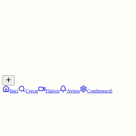
Joan Lainez (tenor) i el seu nou disc "L'alè del record" (Segell
Microscopi)
4 juny
0
0
0
0
Inicia sessió
per respondre a aquest xiu.
Respostes
No hi ha respostes encara. Sigues el primer a respondre!
Inici
Cercar
Flaixos
Avisos
Configuració