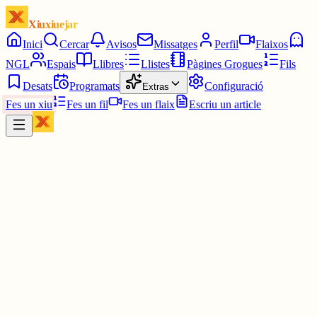
Xiuxiuejar
Inici
Cercar
Avisos
Missatges
Perfil
Flaixos
NGL
Espais
Llibres
Llistes
Pàgines Grogues
Fils
Desats
Programats
Configuració
Extras
Fes un xiu
Fes un fil
Fes un flaix
Escriu un article
Xiu
Campanar
@
campanar
ding