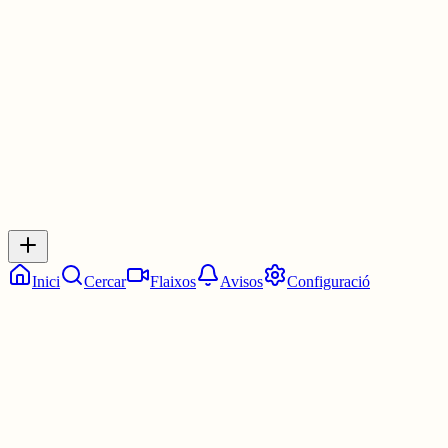
Les 6:15. Un quart de set.
6 juny
0
0
0
0
Inicia sessió
per respondre a aquest xiu.
Respostes
No hi ha respostes encara. Sigues el primer a respondre!
Inici
Cercar
Flaixos
Avisos
Configuració