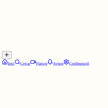
30 juny
0
0
0
0
Inicia sessió
per respondre a aquest xiu.
Respostes
No hi ha respostes encara. Sigues el primer a respondre!
Inici
Cercar
Flaixos
Avisos
Configuració