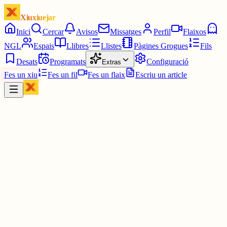
Xiuxiuejar
Inici
Cercar
Avisos
Missatges
Perfil
Flaixos
NGL
Espais
Llibres
Llistes
Pàgines Grogues
Fils
Desats
Programats
Configuració
Extras
Fes un xiu
Fes un fil
Fes un flaix
Escriu un article
Xiu
Oriolus
@
oriolus
Molta mala sort has de tindre tu per jo guanyar.🥲 Però no em
rendiré.😤