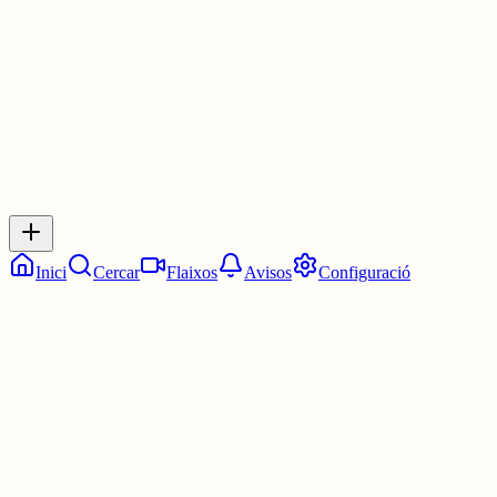
1 jul.
0
0
0
0
Inicia sessió
per respondre a aquest xiu.
Respostes
No hi ha respostes encara. Sigues el primer a respondre!
Inici
Cercar
Flaixos
Avisos
Configuració