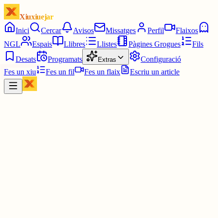
Xiuxiuejar
Inici
Cercar
Avisos
Missatges
Perfil
Flaixos
NGL
Espais
Llibres
Llistes
Pàgines Grogues
Fils
Desats
Programats
Configuració
Extras
Fes un xiu
Fes un fil
Fes un flaix
Escriu un article
Xiu
Albert
@
pitxurri
Absolutament infravalorat!