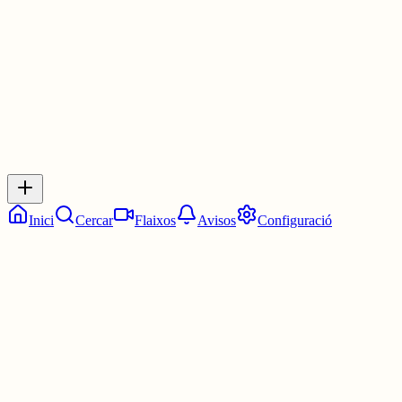
3 juny
0
0
0
0
Inicia sessió
per respondre a aquest xiu.
Respostes
No hi ha respostes encara. Sigues el primer a respondre!
Inici
Cercar
Flaixos
Avisos
Configuració