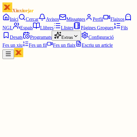
Xiuxiuejar
Inici
Cercar
Avisos
Missatges
Perfil
Flaixos
NGL
Espais
Llibres
Llistes
Pàgines Grogues
Fils
Desats
Programats
Configuració
Extras
Fes un xiu
Fes un fil
Fes un flaix
Escriu un article
Xiu
Oriolus
@
oriolus
Bon dia pel matí!