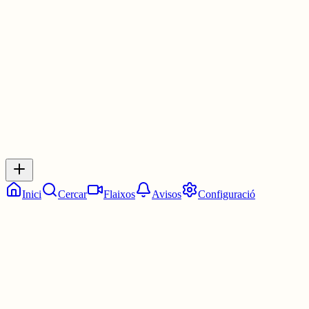
La 13:45. Tres quarts de dues.
7 juny
0
0
0
0
Inicia sessió
per respondre a aquest xiu.
Respostes
No hi ha respostes encara. Sigues el primer a respondre!
Inici
Cercar
Flaixos
Avisos
Configuració