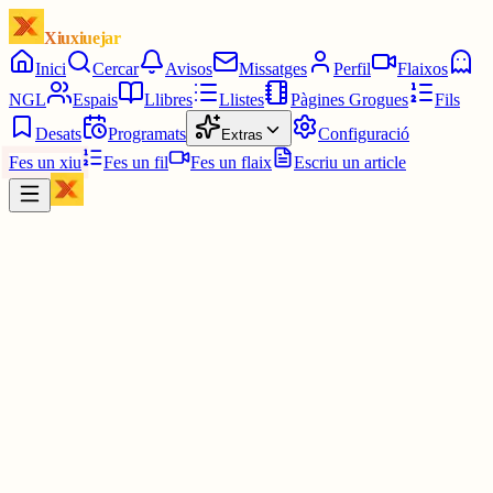
Xiuxiuejar
Inici
Cercar
Avisos
Missatges
Perfil
Flaixos
NGL
Espais
Llibres
Llistes
Pàgines Grogues
Fils
Desats
Programats
Configuració
Extras
Fes un xiu
Fes un fil
Fes un flaix
Escriu un article
Xiu
Campanar
@
campanar
ding ding ding