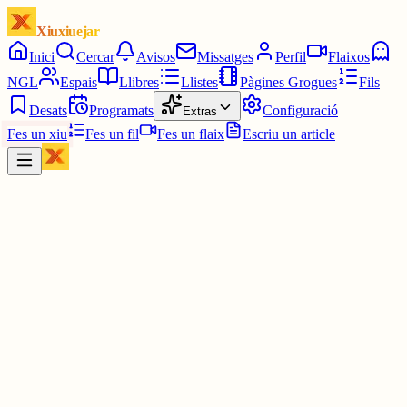
Xiuxiuejar
Inici
Cercar
Avisos
Missatges
Perfil
Flaixos
NGL
Espais
Llibres
Llistes
Pàgines Grogues
Fils
Desats
Programats
Configuració
Extras
Fes un xiu
Fes un fil
Fes un flaix
Escriu un article
Xiu
Campanar
@
campanar
ding ding ding