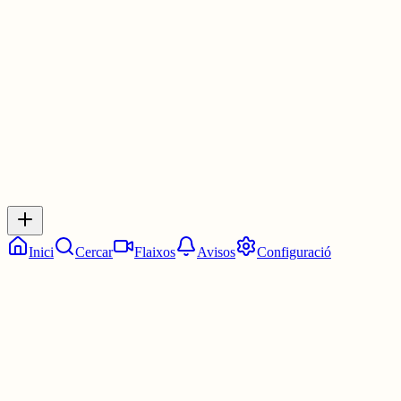
Les 12:45. Tres quarts d'una.
4 juny
0
0
0
0
Inicia sessió
per respondre a aquest xiu.
Respostes
No hi ha respostes encara. Sigues el primer a respondre!
Inici
Cercar
Flaixos
Avisos
Configuració